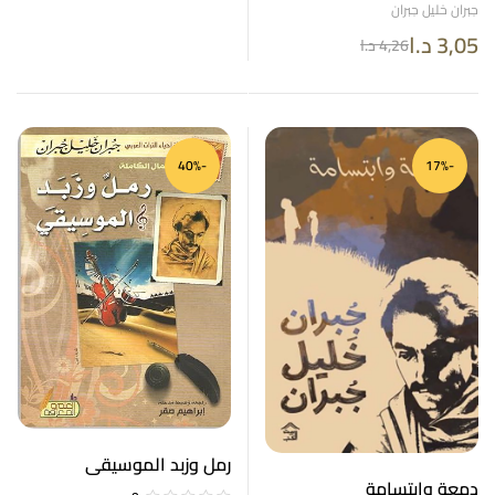
جبران خليل جبران
3,05
د.ا
4,26
د.ا
-40%
-17%
رمل وزبد الموسيقى
دمعة وابتسامة