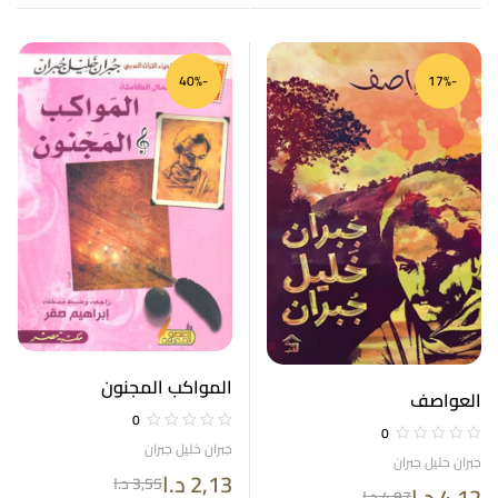
-40%
-17%
المواكب المجنون
العواصف
0
0
جبران خليل جبران
جبران خليل جبران
2,13
د.ا
3,55
د.ا
4,12
د.ا
4,97
د.ا