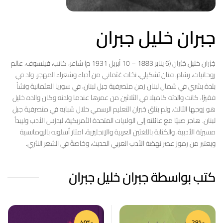
جبران خليل جبران
جُبْران خليل جُبْران (6 يناير 1883 – 10 أبريل 1931 م) شاعر، كاتب، فيلسوف، عالم
روحانيات، رسّام، فنان تشكيلي، نحّات عُثماني من أدباء وشعراء المهجر، ولد في
بلدة بشري في شمال لبنان زمن متصرفية جبل لبنان، في سوريا العثمانية ونشأ
فقيرًا، كانت والدته كاميلا في الثلاثين من عمرها عندما ولدته وكان والده خليل
هو زوجها الثالث. ولم يتلق جُبران التعليم الرسمي خلال شبابه في متصرفية جبل
لبنان. هاجر صبيًا مع عائلته إلى الولايات المتحدة الأمريكية، ليدرُس الأدب وليبدأ
مسيرتهُ الأدبية، والكتابة باللغتين العربية والإنجليزية، امتاز أسلوبه بالرومانسية
ويعتبر من رموز عصر نهضة الأدب العربي الحديث، وخاصةً في الشعر النثري.
كتب بواسطة جبران خليل جبران
-40%
-28%