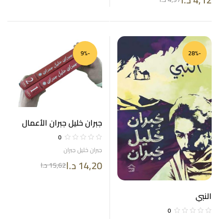
-9%
-28%
جبران خليل جبران الأعمال
الكاملة جزأين
0
جبران خليل جبران
14,20
د.ا
15,62
د.ا
النبي
0