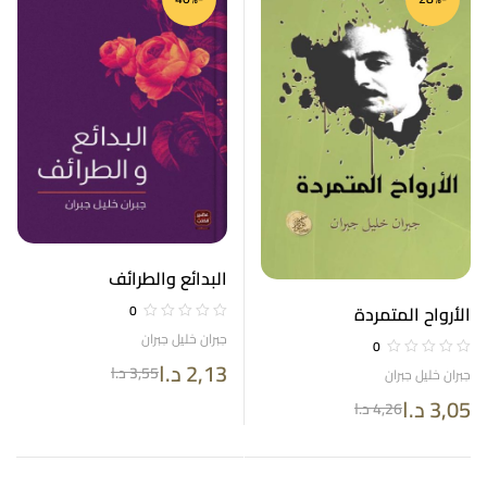
البدائع والطرائف
0
الأرواح المتمردة
جبران خليل جبران
0
2,13
د.ا
3,55
د.ا
جبران خليل جبران
3,05
د.ا
4,26
د.ا