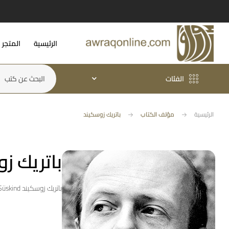
الرئيسية
المتجر
الفئات
الرئيسية
مؤلف الكتاب
باتريك زوسكيند
باتريك ز
باتريك زوسكيند Patrick Süskind (ولد في أمباخ 26 مارس 1949) كاتب وروائي ألماني. من أشهر أعماله رواية العطر Das Parfum, التي حُولَتْ إلى فيلم عطر: قصة قاتل