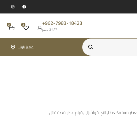
962-7983-18423+
0
3
24/7 دعم
قم بزيارتنا