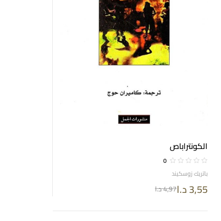
الكونتراباص
0
باتريك زوسكيند
3,55
د.ا
4,97
د.ا