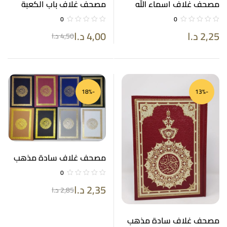
مصحف غلاف اسماء الله
مصحف غلاف باب الكعبة
الحسنى حجم 14*20
مذهب ورق كريمي مع
0
0
معاني كلمات لفظ الجلالة
2,25
د.ا
4,00
د.ا
4,50
د.ا
باللون الأحمر 17*24
-18%
-13%
مصحف غلاف سادة مذهب
حجم 14*20
0
2,35
د.ا
2,85
د.ا
مصحف غلاف سادة مذهب