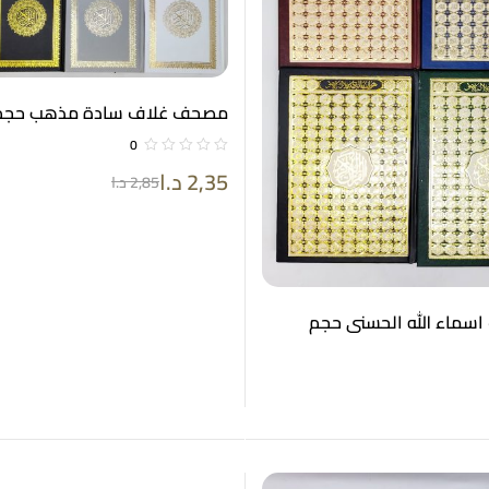
مصحف غلاف سادة مذهب حجم 14*0
0
2,35
د.ا
2,85
د.ا
ماء الله الحسنى حجم