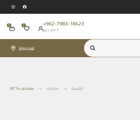
962-7983-18423+
0
3
24/7 دعم
قم بزيارتنا
الرئيسية
مصاحف
مصاحف 14*20