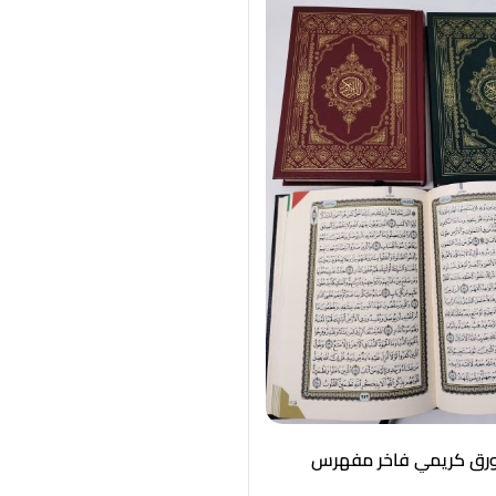
رق كريمي فاخر مفهرس