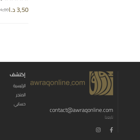
3,50
د.ا
4,00
إكتشف
الرئيسية
المتجر
حسابي
contact@awraqonline.com
تابعنا