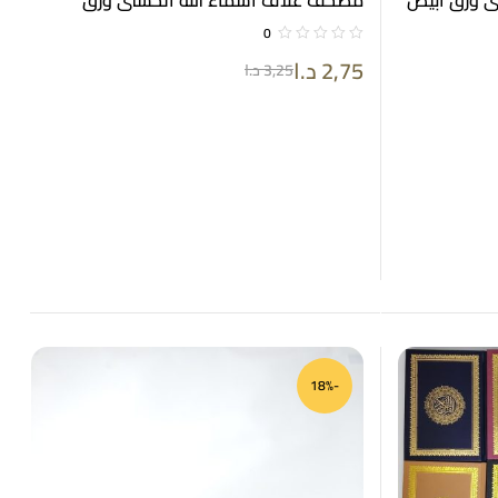
قارئ صوتي
كريمي فاخر لفظ الجلالة باللون الأحمر 14*20
0
2,75
د.ا
3,25
د.ا
-18%