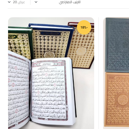
عرض
-18%