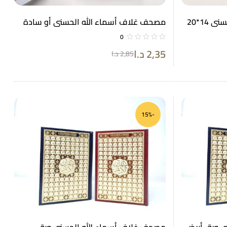
14*20
مصحف غلاف أسماء الله الحسنى أو سادة
مذهب حجم 14*20
0
2,35
د.ا
2,85
د.ا
-15%
ى ورق أبيض
مصحف غلاف أسماء الله الحسنى ورق