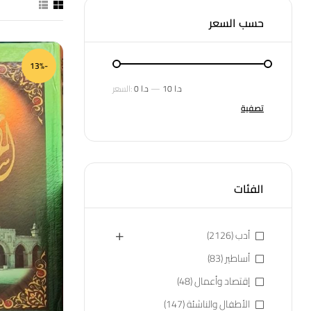
حسب السعر
-13%
10 د.ا
—
0 د.ا
السعر:
تصفية
الفئات
أدب
(2126)
أساطير
(83)
إقتصاد وأعمال
(48)
الأطفال والناشئة
(147)