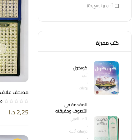
أدب بوليسي
(0)
كتب مميزة
كويكول
أدب
,
روايات
مصحف غلاف اس
14*20
0
المقدمة في
2,25
د.ا
التصوف وحقيقته
الأدب العربي
,
دراسات أدبية
,