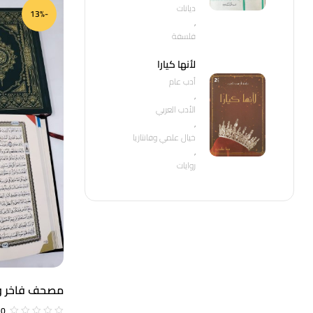
ديانات
-13%
,
فلسفة
لأنها كيارا
أدب عام
,
الأدب العربي
,
خيال علمي وفانتازيا
,
روايات
مصحف فاخر و
14*20
0