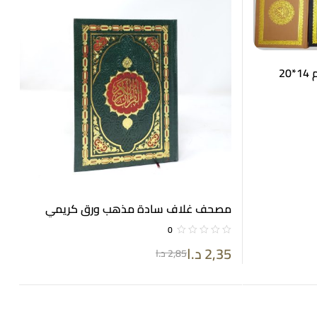
2
مصحف غلاف سادة مذهب ورق كريمي
14*20
0
2,35
د.ا
2,85
د.ا