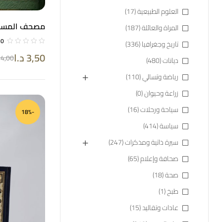
العلوم الطبيعية
(17)
مصحف المسجد
المراة والعائلة
(187)
لفظ الجلالة باللو
0
تاريخ وجغرافيا
(336)
3,50
د.ا
4,00
ديانات
(480)
رياضة وتسالي
(110)
زراعة وحيوان
(0)
سياحة ورحلات
(16)
-18%
سياسة
(414)
سيرة ذاتية ومذكرات
(247)
صحافة وإعلام
(65)
صحة
(18)
طبخ
(1)
عادات وتقاليد
(15)