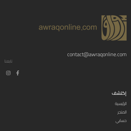
contact@awraqonline.com
تابعنا
إكتشف
الرئيسية
المتجر
حسابي