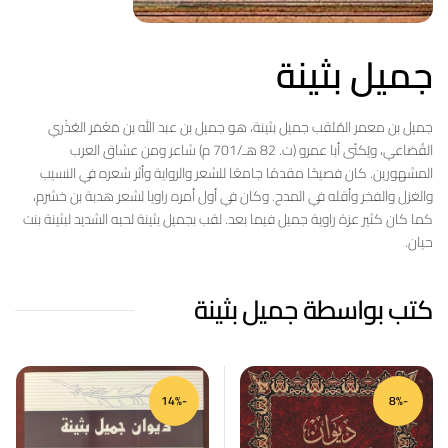
جميل بثينة
جميل بن معمر المُلقب جميل بثينة، هو جميل بن عبد الله بن مَعْمَر العُذْري
القُضاعي، ويُكنّى أبا عمرو (ت. 82 هـ/701 م) شاعر ومن عشاق العرب
المشهورين. كان فصيحًا مقدمًا جامعًا للشعر والرواية وأثر شعره في النسيب
والغزل والفخر وأقله في المدح. وكان في أول أمره راويا لشعر هدبة بن خشرم،
كما كان كثير عزة راوية جميل فيما بعد. لقب بجميل بثينة لحبه الشديد لبثينة بنت
حيان.
كتب بواسطة جميل بثينة
-14%
-8%