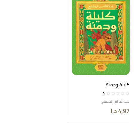
كليلة ودمنة
0
عبد الله ابن المقفع
4,97
د.ا