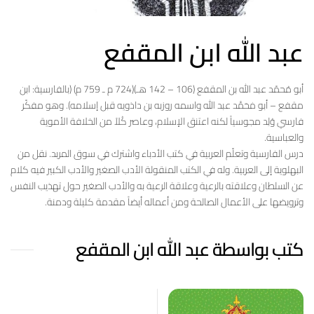
عبد الله ابن المقفع
أبو مُحمّد عبد الله بن المقفع (106 – 142 هـ)(724 م ـ 759 م) (بالفارسية: ابن
مقفع – أبو مٰحَمَّد عبد الله واسمه روزبه بن داذويه قبل إسلامه). وهو مفكّر
فارسي وُلِد مجوسياً لكنه اعتنق الإسلام، وعاصر كُلاً من الخلافة الأموية
والعباسية.
درس الفارسية وتعلّم العربية في كتب الأدباء واشترك في سوق المربد. نقل من
البهلوية إلى العربية. وله في الكتب المنقولة الأدب الصغير والأدب الكبير فيه كلام
عن السلطان وعلاقته بالرعية وعلاقة الرعية به والأدب الصغير حول تهذيب النفس
وترويضها على الأعمال الصالحة ومن أعماله أيضاً مقدمة كليلة ودمنة.
كتب بواسطة عبد الله ابن المقفع