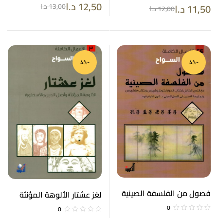
12,50
د.ا
11,50
د.ا
13,00
د.ا
12,00
د.ا
-4%
-4%
فصول من الفلسفة الصينية
لغز عشتار الألوهة المؤنثة
الأعمال الكاملة 24
وأصل الدين والأسطورة
0
0