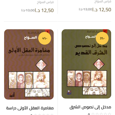
الأعمال الكاملة 3
فراس السواح
فراس السواح
12,50
د.ا
12,50
د.ا
13,00
د.ا
13,00
د.ا
-4%
-3%
مدخل إلى نصوص الشرق
مغامرة العقل الأولى دراسة
القديم الأعمال الكاملة 12
في الأسطورة سوريا وبلاد
0