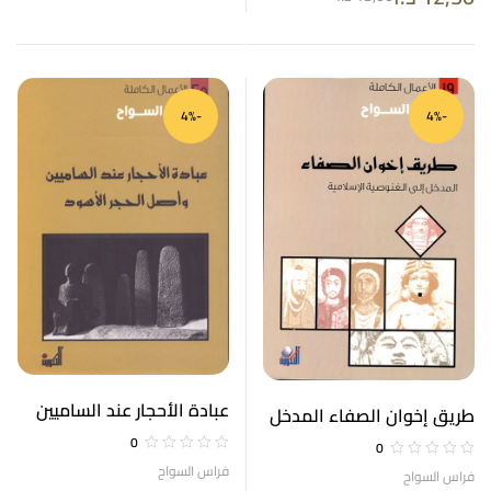
-4%
-4%
عبادة الأحجار عند الساميين
طريق إخوان الصفاء المدخل
وأصل الحجر الأسود الأعمال
إلى الغنوصية الإسلامية
0
0
الكاملة 25
الأعمال الكاملة 19
فراس السواح
فراس السواح