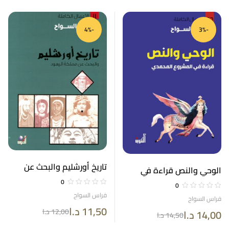
-4%
-3%
تاريخ أورشليم والبحث عن
الوحي والنص قراءة في
مملكة اليهود الأعمال
المشروع المحمدي الأعمال
0
0
الكاملة 11
الكاملة 26
فراس السواح
فراس السواح
11,50
د.ا
12,00
د.ا
14,00
د.ا
14,50
د.ا