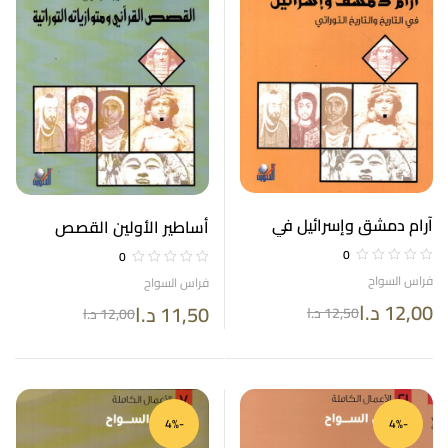
آرام دمشق وإسرائيل في
أساطير الأولين القصص
التاريخ والتاريخ التوراتي
القرآني ومتوازياته التوراتية
0
0
الأعمال الكاملة 8
الأعمال الكاملة 22
فراس السواح
فراس السواح
12,00
د.ا
11,50
د.ا
12,50
د.ا
12,00
د.ا
-4%
-4%