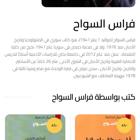
فراس السواح
فراس السواح (مواليد 1 يناير 1941)، هو كاتب سوري في المثيولوجيا وتاريخ
الأديان منذ 1976. ولد في مدينة حمص في سوريا عام 1941، تخرج من كلية
الاقتصاد. عمل منذ عام 2012 في جامعة بكين للدراسات الأجنبية أستاذًا لتدريس
الحضارة العربية وتاريخ الأديان في الشرق الأدنى. نشر 26 كتاباً عن الأساطير،
والتاريخ، وتاريخ الأديان.، سجن مرتين في فترة الوحدة مع مصر ومرة ثالثة في
1978 بتهمة التعاطف مع الشيوعيين.
كتب بواسطة فراس السواح
-4%
-4%