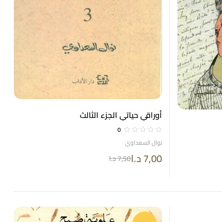
أوراقي حياتي الجزء الثالث
0
نوال السعداوي
7,00
د.ا
7,50
د.ا