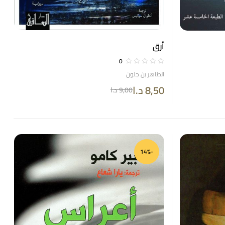
أرق
0
الطاهر بن جلون
8,50
د.ا
9,00
د.ا
-14%