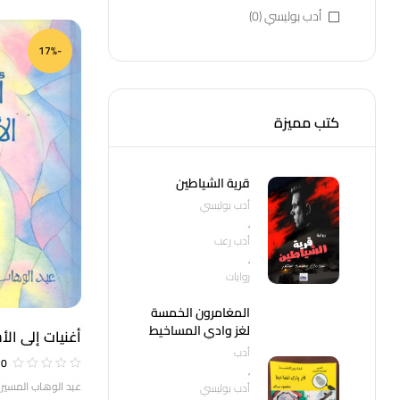
أدب بوليسي
(0)
-17%
كتب مميزة
قرية الشياطين
أدب بوليسي
,
أدب رعب
,
روايات
المغامرون الخمسة
لغز وادي المساخيط
أغنيات إلى الأ
أدب
0
,
عبد الوهاب المسير
أدب بوليسي