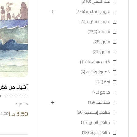
علم النفس
(310)
علوم إجتماعية
(726)
علوم عسكرية
(20)
فلسفة
(772)
فنون
(28)
قانون
(27)
كتب مستعملة
(1)
كمبيوتر وإنترنت
(6)
لغة
(30)
أشياء من ذكري
مراجع
(75)
0
مصاحف
(19)
حنا مينة
3,50
د.ا
مناهج إسلامية
(66)
4,00
مناهج انجليزية
(1)
مناهج عربية
(18)