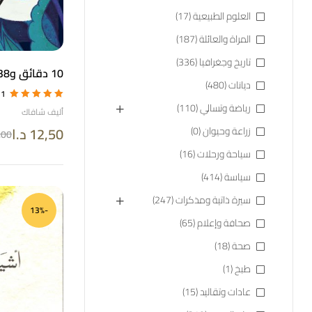
العلوم الطبيعية
(17)
المراة والعائلة
(187)
تاريخ وجغرافيا
(336)
10 دقائق و38 ثانية في هذا العالم الغريب
ديانات
(480)
1
رياضة وتسالي
(110)
تم التقييم
5.00
أليف شافاك
من 5
12,50
د.ا
زراعة وحيوان
(0)
,00
سياحة ورحلات
(16)
سياسة
(414)
سيرة ذاتية ومذكرات
(247)
-13%
صحافة وإعلام
(65)
صحة
(18)
طبخ
(1)
عادات وتقاليد
(15)