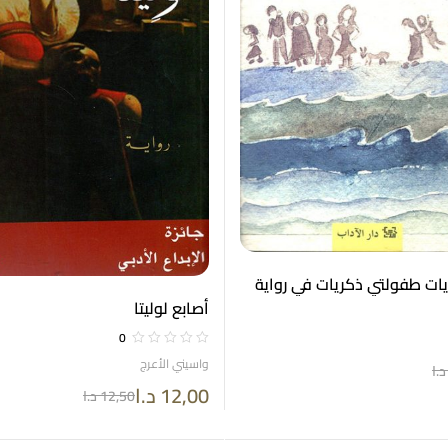
ات طفولتي ذكريات في رواية
أصابع لوليتا
0
واسيني الأعرج
د.ا
12,00
د.ا
12,50
د.ا