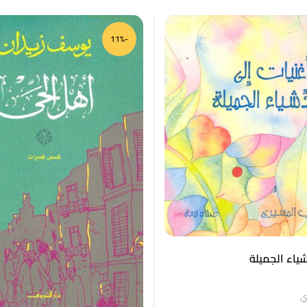
-11%
شياء الجميلة
ي