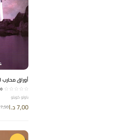
أوراق محارب 
0
باولو كويلو
7,00
د.ا
7,50