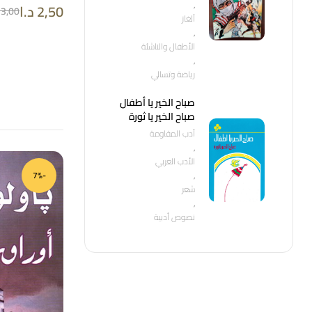
,
2,50
د.ا
3,00
ألغاز
,
الأطفال والناشئة
,
رياضة وتسالي
صباح الخير يا أطفال
صباح الخير يا ثورة
أدب المقاومة
,
الأدب العربي
,
-7%
شعر
,
نصوص أدبية