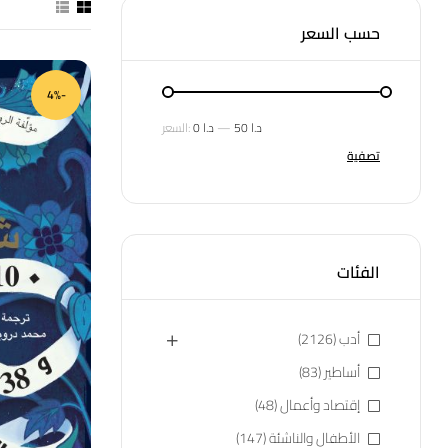
حسب السعر
-4%
50 د.ا
—
0 د.ا
السعر:
تصفية
الفئات
أدب
(2126)
أساطير
(83)
إقتصاد وأعمال
(48)
الأطفال والناشئة
(147)