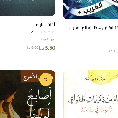
أخاف عليك
0
فهد العودة
5,50
د.ا
6,00
د.ا
13
د.ا
-4%