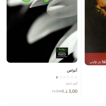
أعراس
0
ألبير كامو
3,00
د.ا
3,50
د.ا