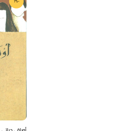
-7%
أوراقي حياتي ا