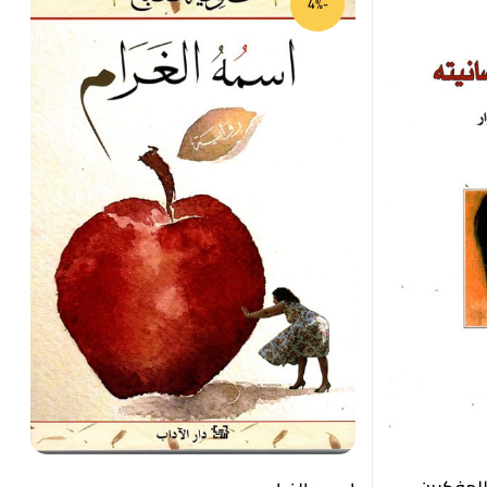
-4%
للمفكرين