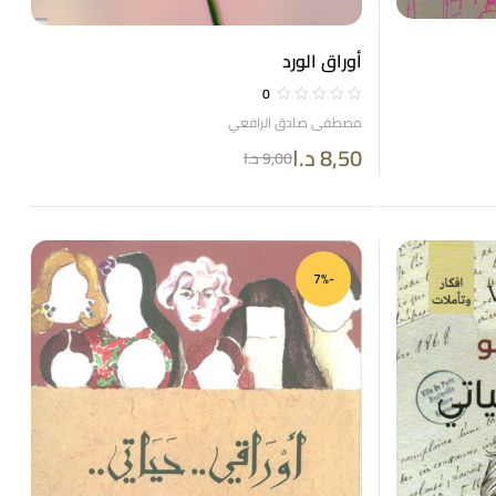
أوراق الورد
0
مصطفى صادق الرافعي
8,50
د.ا
9,00
د.ا
-7%