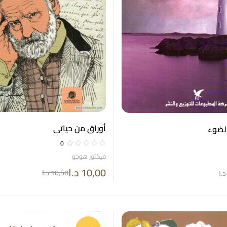
أوراق من حياتي
الضوء
0
فيكتور هوجو
10,00
د.ا
10,50
د.ا
د.ا