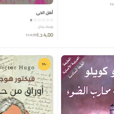
د.ا
أهل الحي
0
يوسف زيدان
4,00
د.ا
4,50
د.ا
-5%