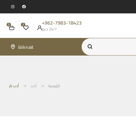
962-7983-18423+
0
3
24/7 دعم
قم بزيارتنا
الرئيسية
أدب
أدب نثر