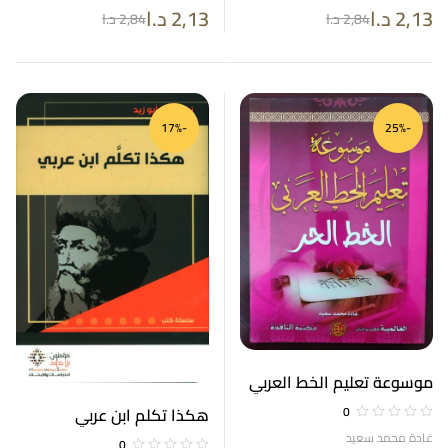
2,13
د.ا
2,13
د.ا
2,84
د.ا
2,84
د.ا
-17%
-25%
موسوعة تعليم الخط العربي
الخط الحر
هكذا تكلم ابن عربي
0
غادة محمد سعيد
0