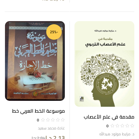
-25%
موسوعة الخط العربي خط
مقدمة في علم الأعصاب
الإجازة
0
التربوي
0
غادة محمد سعيد
د. مزايط مولود هيدالله
2,13
د.ا
2,84
د.ا