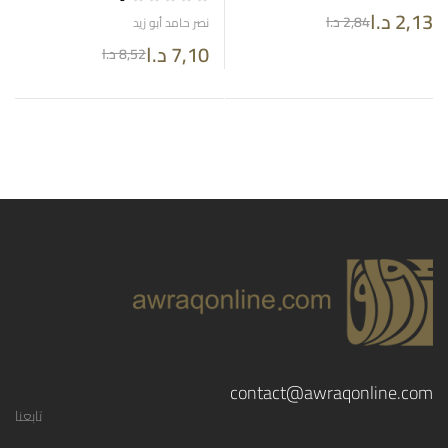
2,13
د.ا
2,84
د.ا
نصر حامد أبو زيد
7,10
د.ا
8,52
د.ا
contact@awraqonline.com
تابعنا