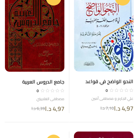
النحو الواضح في قواعد
جامع الدروس العربية
اللغة العربية للمرحلة الثانوية
0
0
علي الجارم و مصطفى أمين
مصطفى الغلاييني
4,97
د.ا
4,97
د.ا
7,10
د.ا
6,39
د.ا