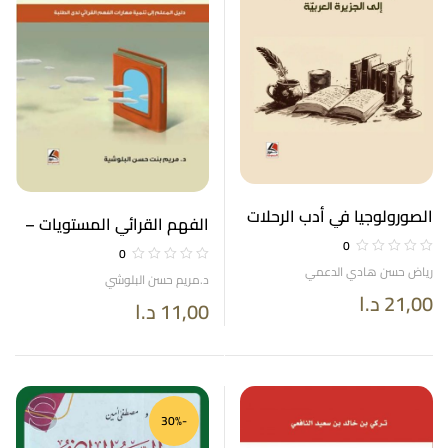
الصورولوجيا في أدب الرحلات
الفهم القرائي المستويات –
الاستشراقية إلى الجزيرة
المهارات – مؤشرات الأداء
0
0
العربية
التدريسي
رياض حسن هادي الدعمي
د.مريم حسن البلوشي
21,00
د.ا
11,00
د.ا
-30%