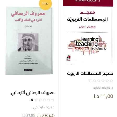
-11%
معجم المصطلحات التربوية
(إنجليزي/عربي)
0
د. خديجة الحميد
معروف الرصافي آثاره في
11,00
د.ا
النقد والادب ثلاثة أجزاء
0
معروف الرصافي
28,40
د.ا
31,95
د.ا