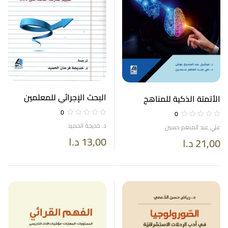
البحث الإجرائي للمعلمين
الأتمتة الذكية للمناهج
الجدد تقييم الممارسة
الدراسية مدخل لتمكين
0
0
القائمة على الأدلة
العقول البشرية
د. خديجة الحميد
علي عبد المنعم حسين
13,00
د.ا
21,00
د.ا