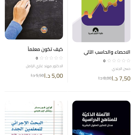
كيف تكون معلماً
الاحصاء والحاسب الآلي
0
تطبيقات 21 IBM SPSS
0
STATISTICS V
الدكتور مهند غازي الزامل
حسن الجندي
5,00
د.ا
5,50
د.ا
7,50
د.ا
8,00
د.ا