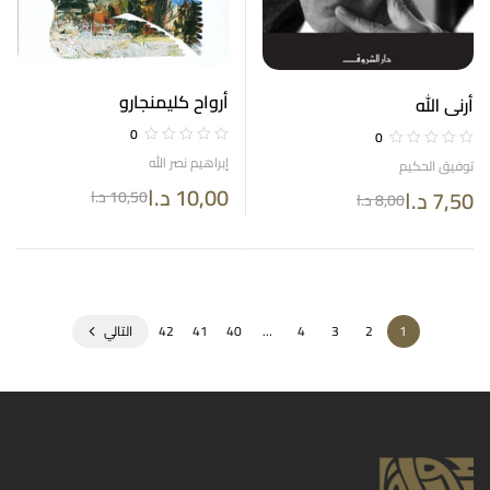
أرواح كليمنجارو
أرنى الله
0
0
إبراهيم نصر الله
توفيق الحكيم
10,00
د.ا
7,50
د.ا
10,50
د.ا
8,00
د.ا
1
2
3
4
…
40
41
42
التالي