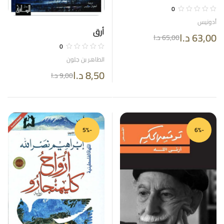
خمسة أجزاء
0
أدونيس
أرق
63,00
د.ا
65,00
د.ا
0
الطاهر بن جلون
8,50
د.ا
9,00
د.ا
-5%
-6%