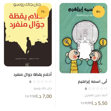
-7%
-8%
أحلام يقظة جوال منفرد
أبي اسمه إبراهيم
0
جان جاك روسو
0
7,00
د.ا
أحمد خيري العمري
7,50
د.ا
5,50
د.ا
6,00
د.ا