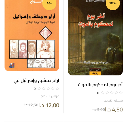
-4%
-10%
آرام دمشق وإسرائيل في
آخر يوم لمحكوم بالموت
التاريخ والتاريخ التوراتي
0
الأعمال الكاملة 8
0
فراس السواح
فيكتور هوجو
12,00
د.ا
12,50
د.ا
4,50
د.ا
5,00
د.ا