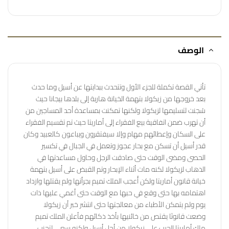
الوصف
تأتي القصة تكملة للجزء الأول وتتحدث ببدايتها عن أسيل وما حدث
بعد خروجها من زيكولا بتهمة الخيانة هاربة إلى بلدها بيجانا حيث
سُجنت لتسليمها لزيكولا ولكنها تمكنت بمساعدة أحد المساجين من
أن تهرب ضمن اتفاقية بيع الفقراء إلى أماريتا حيث تم تقسيم الفقراء
على السكان وإعطائهم مهام وإلا سيفتقرون ويباعون كالعبيد وكان
قدر أسيل أن تسكن مع بحار عجوز وتعمل في الجبال في تكسير
الحصى ومضى الوقت حتى صادقت الرجل وحاول مساعدتها في
الذهاب لزيكولا لكنه مات أثناء الإبحار وتم القبض على أسيل بتهمة
خيانة قانون أماريتا ولكن أُعجب الملك تميم بجرأتها ولم يقتلها وازداد
اهتمامه بها حتى وقع في حبها مع الوقت حتى أغمي عليها ذات
يوم ولم يتمكن الأطباء من معالجتها حتى انتشر خبر أن زيكولا
وضعت قانونًا يقتص من خائنيها بأخذ ذكائهم فأعلن الملك تميم
ملك أماريتا الحرب على زيكولا من أجل أسيل ولكنه سعى لتجنب