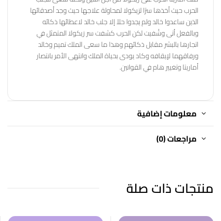
الحرب حيث أخذها سرًا لزيكولا لمحاولة علاجها حيث وجد أصدقائها
الذين ساعدوا خالد ولم يجدوا حلاً إلا جلب خالد لاعطائها ذكائه
وبالفعل أتى وشُفيت لكن الحرب كشفت سر زيكولا المتمثل في
اتجارها بالبشر مقابل ذكائهم وهذا ما سعى الملك تميم وخالد
ورفاقهما لإيقافه وكاد يودى بحياة الملك وانتهى الأمر بانتصار
أماريتا وتغيير هام في القوانين.
معلومات إضافية
مراجعات (0)
منتجات ذات صلة