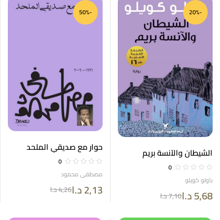
-50%
-20%
حوار مع صديقي الملحد
الشيطان والآنسة بريم
0
0
مصطفى محمود
باولو كويلو
2,13
د.ا
4,26
د.ا
5,68
د.ا
7,10
د.ا