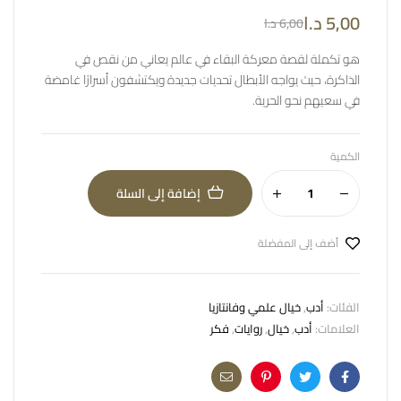
5,00
د.ا
6,00
د.ا
هو تكملة لقصة معركة البقاء في عالم يعاني من نقص في
الذاكرة، حيث يواجه الأبطال تحديات جديدة ويكتشفون أسرارًا غامضة
في سعيهم نحو الحرية.
الكمية
إضافة إلى السلة
أضف إلى المفضلة
الفئات:
أدب
,
خيال علمي وفانتازيا
العلامات:
أدب
,
خيال
,
روايات
,
فكر
Email
Pinterest
Twitter
Facebook