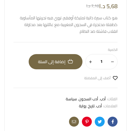
5,68
د.ا
7,10
د.ا
هو كتاب سيرة ذاتية لمليكة أوفقير، تروي فيه تجربتها المأساوية
كطفلة محتجزة في السجون المغربية مع عائلتها بعد محاولة
انقلاب فاشلة ضد النظام.
الكمية
إضافة إلى السلة
أضف إلى المفضلة
الفئات:
أدب
,
أدب السجون
,
سياسة
العلامات:
أدب
,
تاريخ
,
رواية
Email
Pinterest
Twitter
Facebook