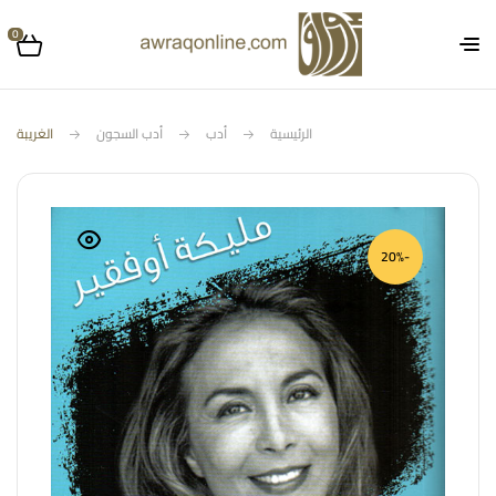
0
الرئيسية
أدب
أدب السجون
الغريبة
-20%