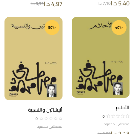
5,40
د.ا
4,97
د.ا
7,10
د.ا
6,39
د.ا
-50%
-40%
الأحلام
أنيشاتين والنسبية
0
0
مصطفى محمود
مصطفى محمود
2,13
د.ا
3,55
د.ا