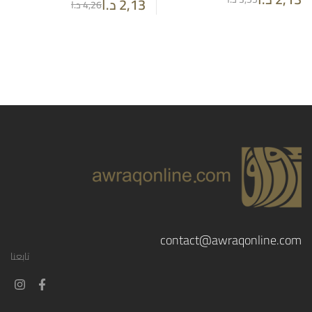
2,13
د.ا
4,26
د.ا
contact@awraqonline.com
تابعنا