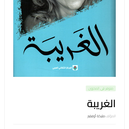
متوفر في المخزون
الغريبة
المؤلف:
مليكة أوفقير