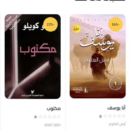
-22%
-24%
أنا يوسف
مكتوب
0
0
أيمن العتوم
باولو كويلو