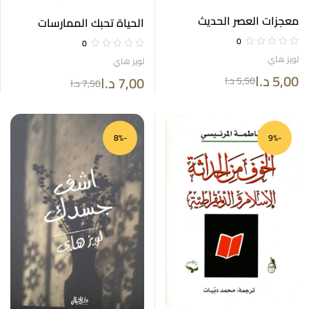
معجزات العصر الحديث
الحياة تحبك الممارسات
الروحية السبع لتشفي حياتك
0
0
لويز هاي
لويز هاي
5,00
د.ا
7,00
د.ا
5,50
د.ا
7,50
د.ا
-8%
-9%