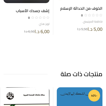
الخوف من الحداثة الإسلام
إشف جسدك الأسباب
والديمقراطية
0
الفكرية للأمراض الماورائية
0
للتغلب عليها
فاطمة المرنيسي
لويز هاي
5,00
د.ا
5,50
د.ا
6,00
د.ا
6,50
د.ا
منتجات ذات صلة
-40%