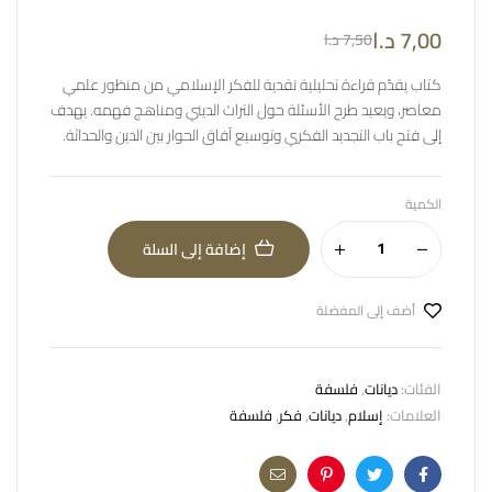
7,00
د.ا
7,50
د.ا
كتاب يقدّم قراءة تحليلية نقدية للفكر الإسلامي من منظور علمي
معاصر، ويعيد طرح الأسئلة حول التراث الديني ومناهج فهمه. يهدف
إلى فتح باب التجديد الفكري وتوسيع آفاق الحوار بين الدين والحداثة.
الكمية
إضافة إلى السلة
أضف إلى المفضلة
الفئات:
ديانات
,
فلسفة
العلامات:
إسلام
,
ديانات
,
فكر
,
فلسفة
Email
Pinterest
Twitter
Facebook