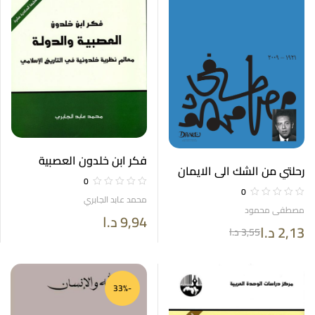
فكر ابن خلدون العصبية
رحلتي من الشك الى الايمان
والدولة
0
0
محمد عابد الجابري
مصطفى محمود
9,94
د.ا
2,13
د.ا
3,55
د.ا
-33%