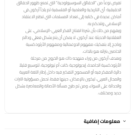
تفرض نوعاً من “الحقائق السوسيولوجية” التي تمنع ظهور الحقائق
الحقيقية: أي التاريخية والعلمية أو الفلسفية ثم يلجأ أركون في
أماكن عديدة في كتابه إلى تعداد المسلمات التي تنظم الاعتقاد
الإسلامي وتتحكم به.
ويفهم من ذلك بأن شرط انفتاح الفكر العربي-الإسلامي، على
العقلانية الحديثة عند أركون، لا يمكن أن يتم بشكل فعلي ودائم
وناجح إلا بتفكيك مفهوم الدوغمائية ومفهوم الأرثوذكسية
الخاصين بتراثه هو بالذات.
وهدف أركون من وراء منهجه ذاك هو الخروج من مرحلة
الأرثوذكسية الجامدة، إيديولوجية كانت أم تيولوجية، لتوسيع قليلاً
دائرة المفكر فيه أو المسموح التفكير فيه داخل إطار اللغة العربية
والمجال العربي، ليكون بالإمكان، حينها فقط، تحمل مسؤولية التراث
والحداثة على السواء، ومن ثم طرح مسألة الأصالة والمعاصرة بشكل
جديد ومختلف.
معلومات إضافية