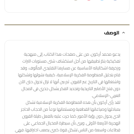
الوصف
يدعو محمد أركون، من على صفحات هذا الكتاب، إلى منهجية
تفكيكية يتمّ تطبيقها من أجل استكشاف شتى مستويات التراث
وزخرفة اشكالياته الأساسية عن مسارها التقليدي المألوف. وقد
قام بتحليل المنظومة الفكرية الإسلامية، كيفية نشوئها وتشكلها
واشتغالها في التاريخ عبر القرون. ثم بين أنها لا تزال تحول حتى الآن
دون فتح الأضابير التاريخية وتجديد الفكر بشكل جذري في المجال
العربي-الإسلامي.
لقد رأى أركون بأن هذه المنظومة الفكرية الإسلامية تشكل
بمبادئها وصياغاتها القطعية ومسلماتها نوعاً من الحجاب الحاجز
الذي يحول دون رؤية الأمور كما جرت عليه بالفعل طيلة القرون
الهجرية الأربعة الأولى. ويرى بأن سيطرة المخيال الجماعي على
قطاعات واسعة من الناس تشكل قوة كبرى يصعب اختراقها، فهي