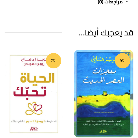
مراجعات (0)
قد يعجبك أيضاً…
-7%
-9%