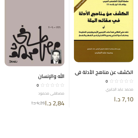
الكشف عن مناهج الأدلة في
الله والإنسان
عقائد الملة
0
0
محمد عابد الجابري
مصطفى محمود
7,10
د.ا
2,84
د.ا
4,26
د.ا