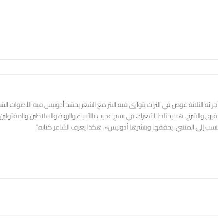
أجزائه الثلاثة غوص في التراث يتوازى فيه النثر مع الشعر يحشد أدونيس فيه الأصوات الش
قيق والشرح. هنا يختلط الشعراء، في نسج عجيب بالأنبياء والرواة والسلاطين والمقتولين
 إلى المتنبي، يحققها وينشرها أدونيس»، هكذا يعرف الشاعر كتابه.”