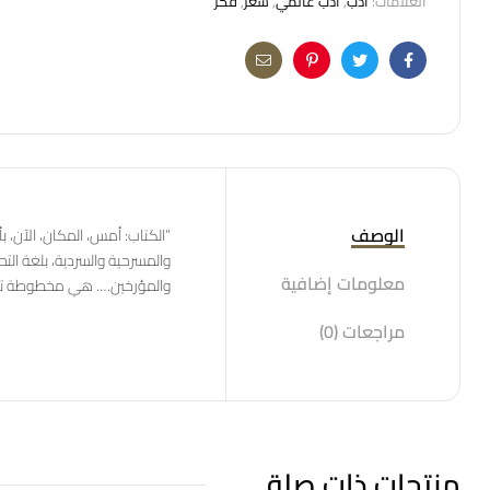
العلامات:
أدب
,
أدب عالمي
,
شعر
,
فكر
Email
Pinterest
Twitter
Facebook
الوصف
“الكتاب: أمس، المكان، الآن، ب
والمسرحية والسردية، بلغة التح
معلومات إضافية
والمؤرخين…. هي مخطوطة تنسب
مراجعات (0)
منتجات ذات صلة