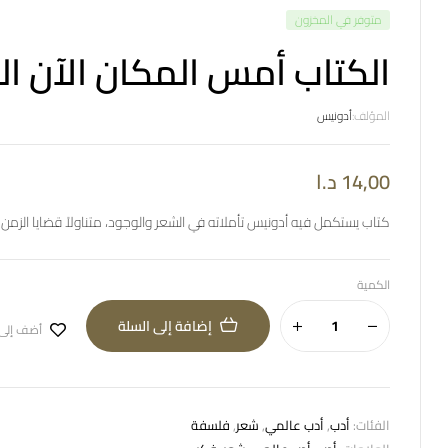
متوفر في المخزون
الكتاب أمس المكان الآن الج
المؤلف:
أدونيس
14,00
د.ا
كتاب يستكمل فيه أدونيس تأملاته في الشعر والوجود، متناولاً قضايا الزمن
الكمية
إضافة إلى السلة
أضف إلى
الفئات:
أدب
,
أدب عالمي
,
شعر
,
فلسفة