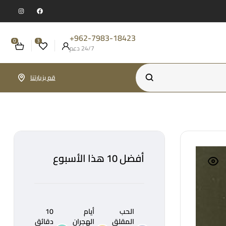
962-7983-18423+
0
3
24/7 دعم
قم بزيارتنا
أفضل 10 هذا الأسبوع
الحب
أيام
10
المقلق
الهجران
دقائق