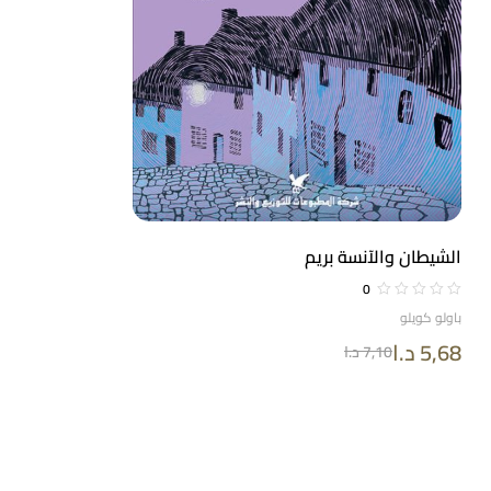
الشيطان والآنسة بريم
0
باولو كويلو
5,68
د.ا
7,10
د.ا