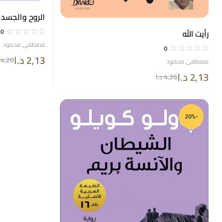
الروح والجسد
0
رأيت الله
مصطفى محمود
0
2,13
د.ا
4,26
مصطفى محمود
2,13
د.ا
4,26
د.ا
-20%