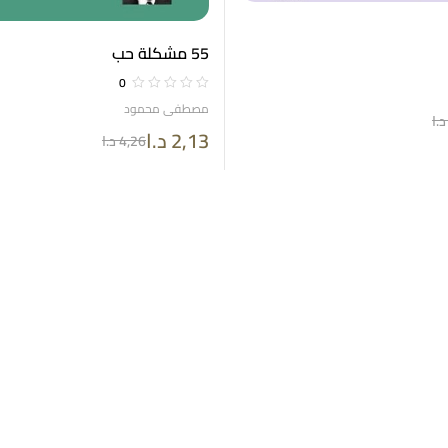
55 مشكلة حب
0
مصطفى محمود
د.ا
2,13
د.ا
4,26
د.ا