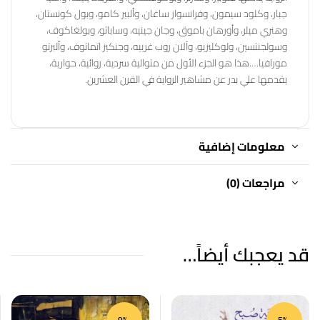
جبار، وكلود سيمون، وفرانسواز ساغان، وألبير كامو، وبول كونستان،
وهنري ميلر، وأورهان باموق، وجان جينيه، وساباتو، وبولغاكوف،
وسولجنتسين، ولوكليزيو، وآلان روب غرييه، وجنكيز اتماتوف، وألبرتو
مورافيا….هذا هو الجزء الأول من متوالية سردية، روائية، حوارية،
يقدمها علي بدر عن مشاهير الرواية في القرن العشرين.
معلومات إضافية
مراجعات (0)
قد يعجبك أيضاً…
-9%
-5%