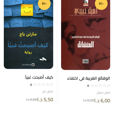
-8%
-8%
كيف أصبحت غبياً
الوقائع الغريبة في اختفاء
سعيد أبي النحس المتشائل
0
0
مارتن باج
إميل حبيبي
5,50
د.ا
6,00
د.ا
6,00
د.ا
6,50
د.ا