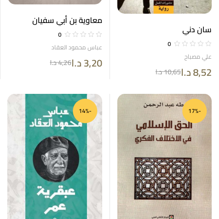
معاوية بن أبي سفيان
سان دني
0
0
عباس محمود العقاد
علي مصباح
3,20
د.ا
4,26
د.ا
8,52
د.ا
10,65
د.ا
-14%
-17%