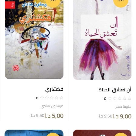
فكشنري
أن تعشق الحياة
0
0
ميسلون هادي
علوية صبح
5,00
د.ا
9,00
د.ا
5,50
د.ا
9,50
د.ا