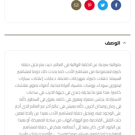
Email
Pinterest
Twitter
Facebook
الوصف
متوالية سردية عن الكتابة الروائية في العالم، حيث يتم تخيل حفلة
كبيرة لمجموعة من مشاهير الأدب كما يحدث ذلك دوما لمشاهير
السينما: حفلات كبيرة، مهرجانات ضخمة، دعايات، إعلانات، سيارات
ليموزين سوداء، بروشات ماسية، أقراط لماعة، أضواء تصوير، فلاشات
كاميرا، هذا هو ما يتخيله جندي في جبهة الحرب، في ساعات
الاستراحة، يجلس منعزلا ويغرق في كتابه، يغرق في السطور كأنه
في زمان ومكان آخرين، كأنه يعيش في عالم آخر غير العالم الذي أجبر
على الوجود فيه، ويتخيل حفلة لمشاهير الأدب بعيدا عن رائحة تعفن
جثث القتلى القادمة مع الهواء الهاب من ساحة المعركة، أو بعيدا
عن البارود الذي كان ينفذ إلى أعماقه، يفكر في حفلة لمشاهير
الرواية يدخلها فلوبير، وسارتر، وبوكوفسكي، وألفريده يلينك، وآسيا