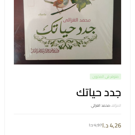
متوفر في المخزون
جدد حياتك
المؤلف:
محمد الغزالي
4,26
د.ا
4,97
د.ا