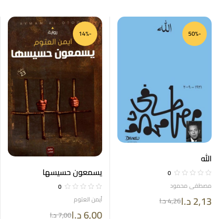
-14%
-50%
الله
يسمعون حسيسها
0
مصطفى محمود
0
2,13
د.ا
أيمن العتوم
4,26
د.ا
6,00
د.ا
7,00
د.ا