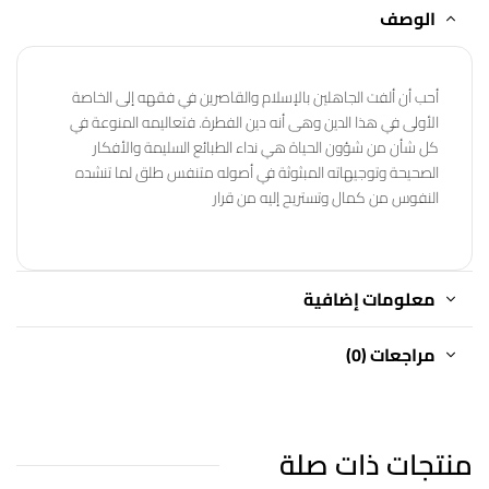
الوصف
أحب أن ألفت الجاهلين بالإسلام والقاصرين في فقهه إلى الخاصة
الأولى في هذا الدين وهى أنه دين
الفطرة. فتعاليمه المنوعة في
كل شأن من شؤون الحياة هي نداء الطبائع السليمة والأفكار
الصحيحة وتوجيهاته المبثوثة في أصوله متنفس طلق لما تنشده
النفوس من كمال وتستريح إليه من قرار
معلومات إضافية
مراجعات (0)
منتجات ذات صلة