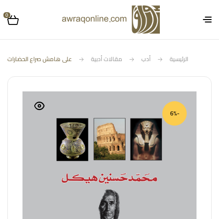
0
الرئيسية
أدب
مقالات أدبية
على هامش صراع الحضارات
-6%