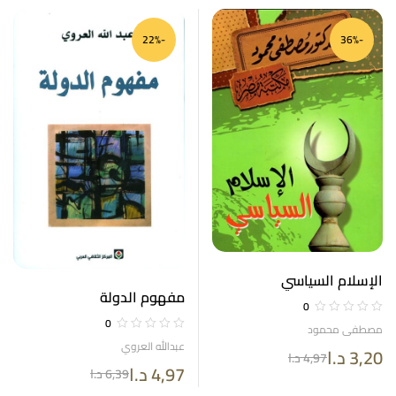
-22%
-36%
الإسلام السياسي
مفهوم الدولة
0
0
مصطفى محمود
عبدالله العروي
3,20
د.ا
4,97
د.ا
4,97
د.ا
6,39
د.ا