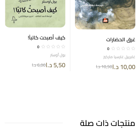
كيف أصبحت كاتباً!
غرق الحضارات
0
0
بول أوستر
غابرييل غارسيا ماركيز
5,50
د.ا
6,00
د.ا
10,00
د.ا
10,50
د.ا
منتجات ذات صلة