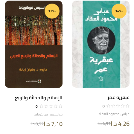
-17%
-14%
عبقرية عمر
الإسلام والحداثة والربيع
العربي
0
0
عباس محمود العقاد
فرانسيس فوكوياما
4,26
د.ا
7,10
د.ا
4,97
د.ا
8,52
د.ا