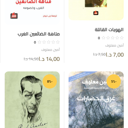
الهويات القاتلة
متاهة الضائعين الغرب
0
وخصومه
0
أمين معلوف
أمين معلوف
7,00
د.ا
7,50
د.ا
14,00
د.ا
14,50
د.ا
-8%
-5%