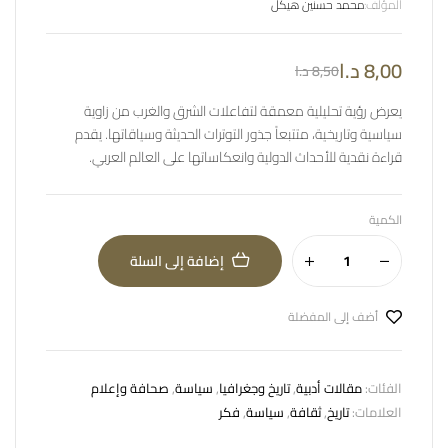
المؤلف:
محمد حسنين هيكل
8,00
د.ا
8,50
د.ا
يعرض رؤية تحليلية معمقة لتفاعلات الشرق والغرب من زاوية
سياسية وتاريخية، متتبعاً جذور التوترات الحديثة وسياقاتها. يقدم
قراءة نقدية للأحداث الدولية وانعكاساتها على العالم العربي.
الكمية
إضافة إلى السلة
أضف إلى المفضلة
الفئات:
مقالات أدبية
,
تاريخ وجغرافيا
,
سياسة
,
صحافة وإعلام
العلامات:
تاريخ
,
ثقافة
,
سياسة
,
فكر