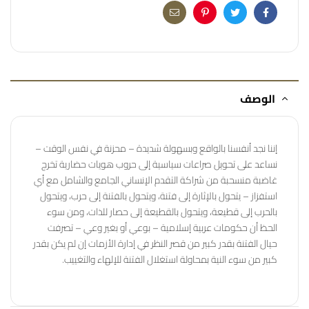
Email
Pinterest
Twitter
Facebook
الوصف
إننا نجد أنفسنا بالواقع وبسهولة شديدة – محزنة في نفس الوقت –
نساعد على تحويل صراعات سياسية إلى حروب هويات حضارية تخرج
غاضبة منسحبة من شراكة التقدم الإنساني الجامع والشامل مع أي
استفزاز – يتحول بالإثارة إلى فتنة، ويتحول بالفتنة إلى حرب، ويتحول
بالحرب إلى قطيعة، ويتحول بالقطيعة إلى حصار للذات، ومن سوء
الحظ أن حكومات عربية إسلامية – بوعي أو بغير وعي – تصرفت
حيال الفتنة بقدر كبير من قصر النظر في إدارة الأزمات إن لم يكن بقدر
كبير من سوء النية بمحاولة استغلال الفتنة للإلهاء والتغييب.