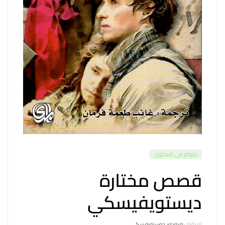
متوفر في المخزون
قصص مختارة
ديستويفيسكي
المؤلف:
فيودور دوستويفسكي