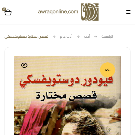
0
الرئيسية
أدب
أدب عام
قصص مختارة ديستويفيسكي
-6%