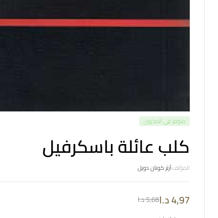
متوفر في المخزون
كلب عائلة باسكرفيل
المؤلف:
آرثر كونان دويل
4,97
د.ا
5,68
د.ا