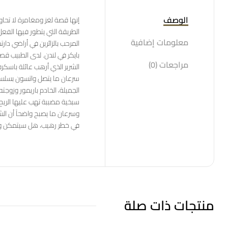
الوصف
إنها قصة لغز ومغامرة لا تح
الطريقة التي يتطور فيها الفعل/
معلومات إضافية
المرحب بالزائرين في أراضي دار
بايكر في لندن. لدى الطبيب قصة
مراجعات (0)
الشرير الذي أرهب عائلة باسك
سرعان ما يتصل واتسون بسلسلة
الجميلة، الخادم باريمور وزوج
سبخية مضببة تهب عليها الريح
وسرعان ما يصبح واضحاً أن الش
في خطر رهيب، هل سيتمكن وات
منتجات ذات صلة