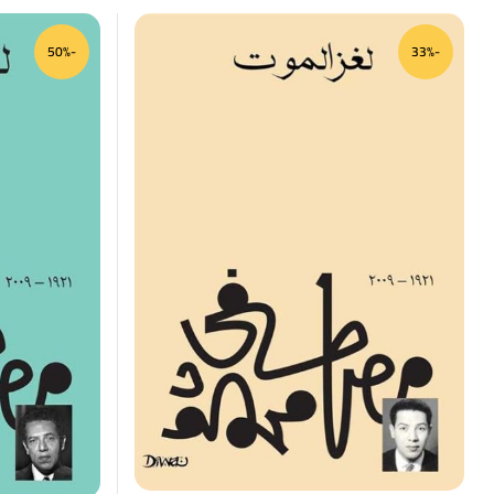
-50%
-33%