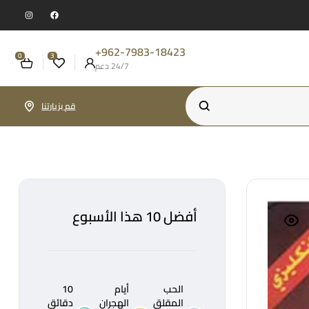
962-7983-18423+
0
3
24/7 دعم
قم بزيارتنا
أفضل 10 هذا الأسبوع
الحب
أيام
10
المقلق
الهجران
دقائق