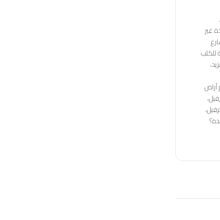
ة غير
ارع
ة للكلب
يد،
 أراض
فيل،
رفيل،
ده؟