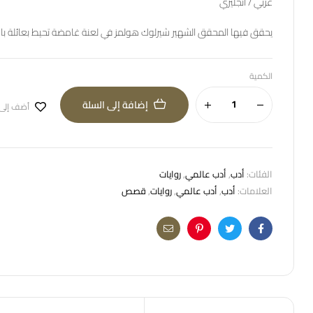
عربي / انجليزي
يحقق فيها المحقق الشهير شيرلوك هولمز في لعنة غامضة تحيط بعائلة با
الكمية
إضافة إلى السلة
أضف إلى
الفئات:
أدب
,
أدب عالمي
,
روايات
العلامات:
أدب
,
أدب عالمي
,
روايات
,
قصص
Email
Pinterest
Twitter
Facebook