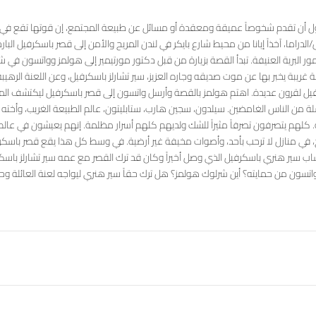
اول أن تقدم شخوصاً عميقة ومعقدة أو مسائل عن طبيعة المجتمع، إن قوتها تقع في
الدراما، آخذاً إيانا من محيط شارع بايكر في لندن المريح والأمن إلى قصر باسكرفيل البارد
تمور البرية العنيفة. تبدأ القصة بزيارة من قبل دكتور مورتيمير إلى هولمز وواتسون في ش
 غريبة يخبر بها عن موت صديقه وجاره العزيز، سير تشارلز باسكرفيل، وعن اللعنة الرهيب
رفيل لقرون عديدة. اهتم هولمز بالقصة وأرسل واتسون إلى قصر باسكرفيل ليكتشف المز
 من الناس الغامضين. سيلدون، سجين هارب، ستابليتون، عالم الطبيعة الغريب، وأخته
ته. كلهم يتصرفون تصرفاً مثيراً للشك ولديهم كلهم أسرار مظلمة. إنهم يعيشون في عالم
، في منازل لا ترحب بأحد، وأصوات مخيفة غير أرضية. في وسط كل هذا يقع قصر باسكر
اب سير هنري باسكرفيل الذي وصل أخيراً وكان قد ترك القصر مع عمه سير تشارلز باسك
سون من حمايته؟ أين شرلوك هولمز؟ هل ترك حقاً سير هنري ليواجه لعنة العائلة وح