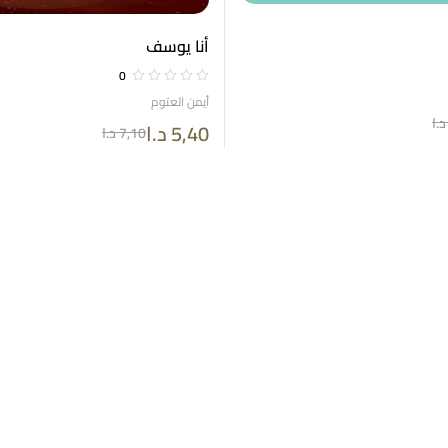
أنا يوسف
0
أيمن العتوم
د.ا
5,40
د.ا
7,10
د.ا