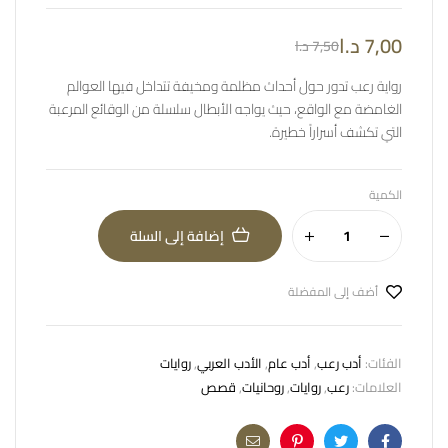
5.00
من 5 بناءً
7,00
د.ا
على تقييم
7,50
د.ا
عملاء
رواية رعب تدور حول أحداث مظلمة ومخيفة تتداخل فيها العوالم
الغامضة مع الواقع، حيث يواجه الأبطال سلسلة من الوقائع المرعبة
التي تكشف أسراراً خطيرة.
الكمية
إضافة إلى السلة
أضف إلى المفضلة
الفئات:
أدب رعب
,
أدب عام
,
الأدب العربي
,
روايات
العلامات:
رعب
,
روايات
,
روحانيات
,
قصص