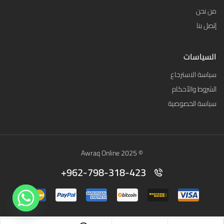
من نحن
إتصل بنا
السياسات
سياسة الاسترجاع
الشروط والأحكام
سياسة الخصوصية
© 2025 Awraq Online
962-798-318-423+