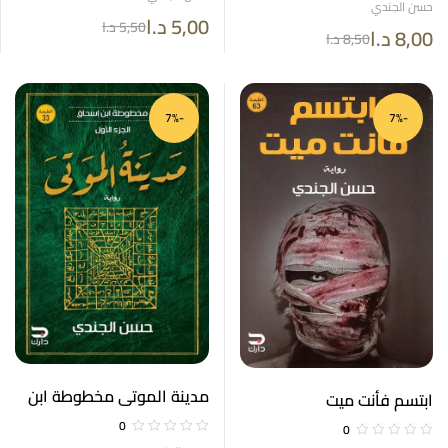
حسن الجندي
5,00
د.ا
5,50
د.ا
8,00
د.ا
8,50
د.ا
-7%
-7%
مدينة الموتى مخطوطة ابن
ابتسم فأنت ميت
إسحاق الجزء الأول
0
0