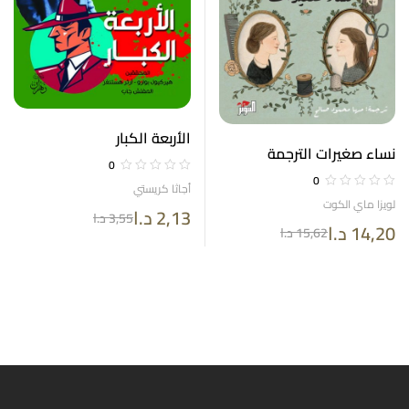
الأربعة الكبار
نساء صغيرات الترجمة
0
الكاملة
0
أجاثا كريستي
لويزا ماي الكوت
2,13
د.ا
3,55
د.ا
14,20
د.ا
15,62
د.ا