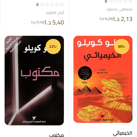
0
0
مصطفى محمود
أيمن العتوم
2,13
د.ا
4,26
د.ا
5,40
د.ا
7,10
د.ا
-22%
-30%
الخيميائي
مكتوب