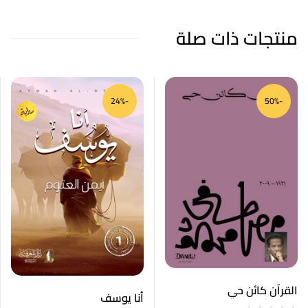
منتجات ذات صلة
-24%
-50%
القرآن كائن حي
أنا يوسف