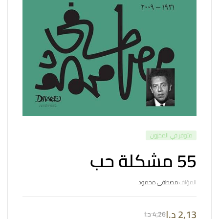
متوفر في المخزون
55 مشكلة حب
المؤلف:
مصطفى محمود
2,13
د.ا
4,26
د.ا